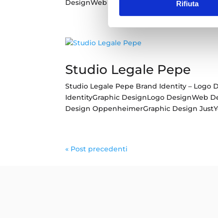
DesignWeb Design Omnia EnergiaBrand Iden
Rifiuta
Studio Legale Pepe
Studio Legale Pepe Brand Identity – Logo D
IdentityGraphic DesignLogo DesignWeb D
Design OppenheimerGraphic Design JustYou
« Post precedenti