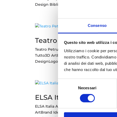
Design Biblioteca Casali del MancoBrand Id
Consenso
Teatro Petruzzelli di Bar
Questo sito web utilizza i c
Teatro Petruzzelli di Bari Logo Design – Br
Utilizziamo i cookie per perso
Tutto3D ArtBrand IdentityGraphic Design
nostro traffico. Condividiamo 
DesignLogo DesignWeb Design Biblioteca Ca
di analisi dei dati web, pubbl
che hanno raccolto dal tuo uti
Selezione
Necessari
del
consenso
ELSA Italia Alumni
ELSA Italia Alumni Brand Identity – Graphi
ArtBrand IdentityGraphic DesignLogo Des