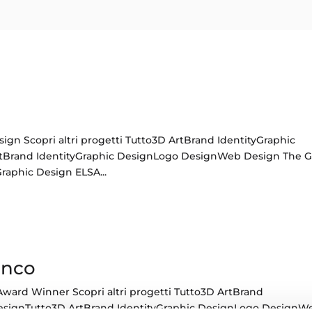
ign Scopri altri progetti Tutto3D ArtBrand IdentityGraphic
Brand IdentityGraphic DesignLogo DesignWeb Design The G
raphic Design ELSA...
anco
Award Winner Scopri altri progetti Tutto3D ArtBrand
esignTutto3D ArtBrand IdentityGraphic DesignLogo DesignW