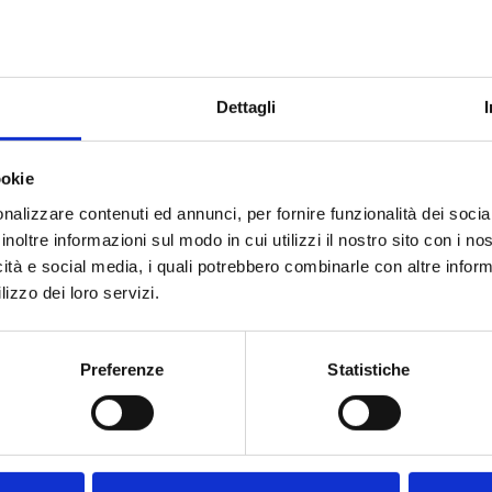
entity, Logo Design Omnia...
Dettagli
i
ookie
and Identity – Graphic Design – Web Design Scopri altri progett
nalizzare contenuti ed annunci, per fornire funzionalità dei socia
Logo DesignWeb DesignTutto3D ArtBrand IdentityGraphic
inoltre informazioni sul modo in cui utilizzi il nostro sito con i n
sali del...
icità e social media, i quali potrebbero combinarle con altre inform
lizzo dei loro servizi.
Preferenze
Statistiche
c Design – Logo Design – Web Design Scopri altri progetti Tut
ignWeb DesignTutto3D ArtBrand IdentityGraphic DesignLogo