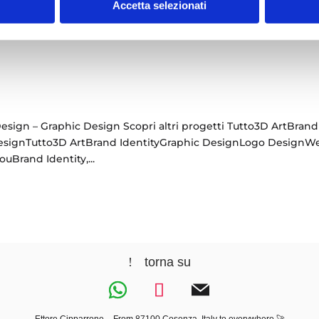
tity,...
Accetta selezionati
esign – Graphic Design Scopri altri progetti Tutto3D ArtBrand
esignTutto3D ArtBrand IdentityGraphic DesignLogo DesignW
Brand Identity,...
torna su