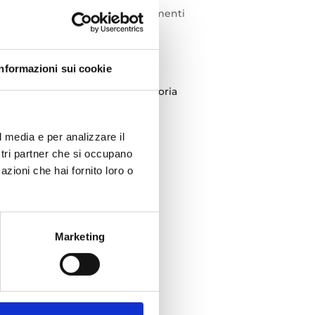
Feed dei commenti
WordPress.org
Informazioni sui cookie
Categories
Nessuna categoria
Archives
i
l media e per analizzare il
ostri partner che si occupano
azioni che hai fornito loro o
Marketing
to3D