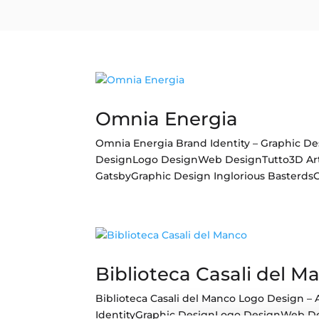
Omnia Energia
Omnia Energia Brand Identity – Graphic Des
DesignLogo DesignWeb DesignTutto3D Art
GatsbyGraphic Design Inglorious BasterdsG
Biblioteca Casali del M
Biblioteca Casali del Manco Logo Design – 
IdentityGraphic DesignLogo DesignWeb D